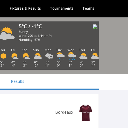
e
Fixtures & Results
Tournaments
Teams
5°C / -1°C
Sunny
Wind: 270 at 6.44km/h
Humidity: 57%
Thu
Fri
Sat
Sun
Mon
Tue
Wed
Thu
Fri
5°
4°
3°
0°
3°
5°
5°
4°
3°
-3°
-4°
-3°
-2°
-1°
0°
1°
0°
-1°
Results
Bordeaux