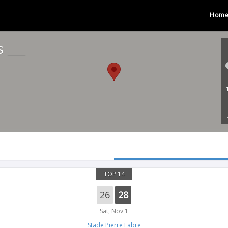
Hom
es
TOP 14
26
28
Sat, Nov 1
Stade Pierre Fabre