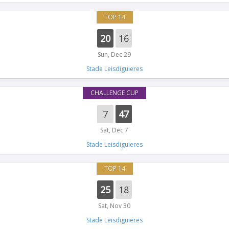
TOP 14
20
16
Sun, Dec 29
Stade Leisdiguieres
CHALLENGE CUP
7
47
Sat, Dec 7
Stade Leisdiguieres
TOP 14
25
18
Sat, Nov 30
Stade Leisdiguieres