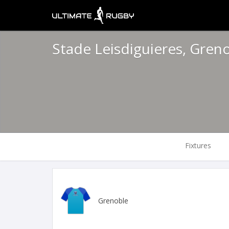
Stade Leisdiguieres, Gren
Fixtures
Grenoble