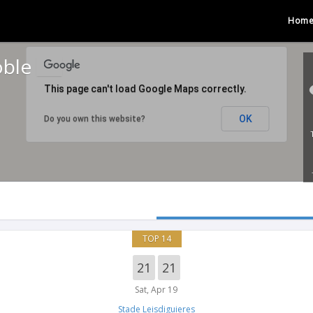
Hom
oble
This page can't load Google Maps correctly.
OK
Do you own this website?
TOP 14
21
21
Sat, Apr 19
Stade Leisdiguieres