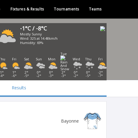
e
Fixtures & Results
Tournaments
Teams
-1°C / -8°C
Mostly Sunny
Wind: 325 at 14.48km/h
Humidity: 69%
Tue
Thu
Fri
Sat
Sun
Mon
Wed
Thu
Fri
1°
1°
2°
0°
0°
2°
0°
0°
-2°
-4°
-6°
-5°
-2°
-3°
-3°
-2°
-5°
-7°
Results
Bayonne