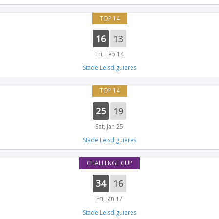
TOP 14
16
13
Fri, Feb 14
Stade Leisdiguieres
TOP 14
25
19
Sat, Jan 25
Stade Leisdiguieres
CHALLENGE CUP
34
16
Fri, Jan 17
Stade Leisdiguieres