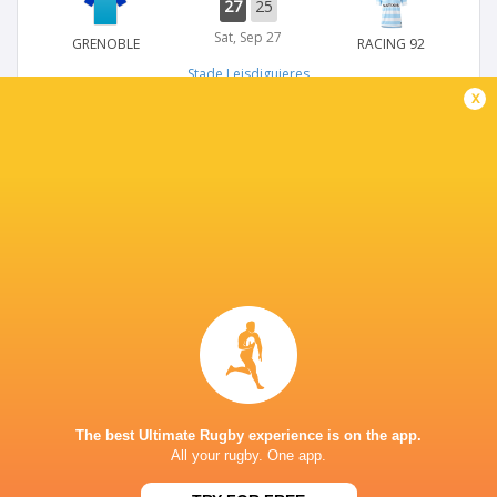
27
25
Sat, Sep 27
GRENOBLE
RACING 92
Stade Leisdiguieres
x
TOP 14
24
15
Sat, Sep 20
GRENOBLE
BAYONNE
Stade Leisdiguieres
TOP 14
30
12
Sat, Sep 6
GRENOBLE
LA ROCHELLE
Stade Leisdiguieres
The best Ultimate Rugby experience is on the app.
All your rugby. One app.
TOP 14