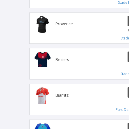
Stade 
Provence
Stad
Beziers
Stade
Biarritz
Parc Des