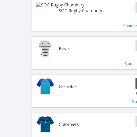
SOC Rugby Chambery
Chambe
Brive
Stadiu
Grenoble
St
Colomiers