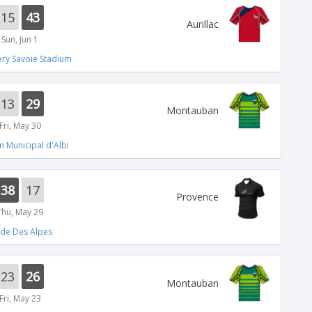
15
43
Aurillac
Sun, Jun 1
ry Savoie Stadium
13
29
Montauban
Fri, May 30
m Municipal d'Albi
38
17
Provence
Thu, May 29
ade Des Alpes
23
26
Montauban
Fri, May 23