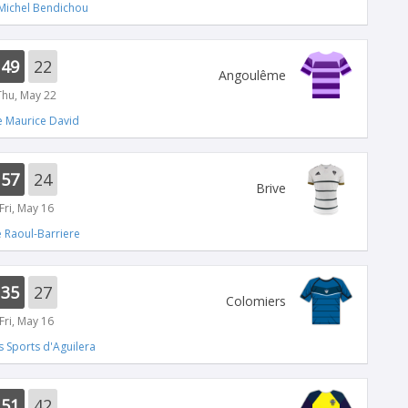
Michel Bendichou
49
22
Angoulême
Thu, May 22
e Maurice David
57
24
Brive
Fri, May 16
 Raoul-Barriere
35
27
Colomiers
Fri, May 16
 Sports d'Aguilera
51
42