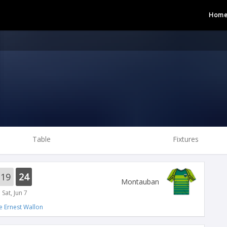
Hom
Table
Fixtures
19
24
Montauban
Sat, Jun 7
e Ernest Wallon